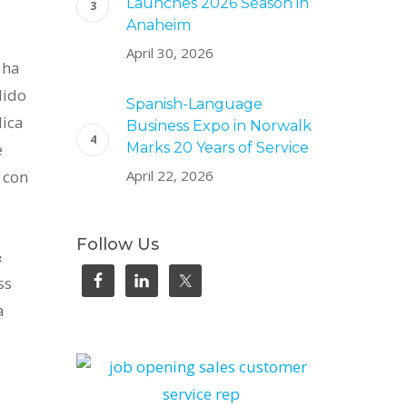
Launches 2026 Season in
Anaheim
April 30, 2026
 ha
dido
Spanish-Language
lica
Business Expo in Norwalk
e
Marks 20 Years of Service
 con
April 22, 2026
Follow Us
&
ss
a