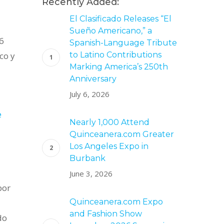
Recently Added:
El Clasificado Releases “El
Sueño Americano,” a
6
Spanish-Language Tribute
co y
to Latino Contributions
Marking America’s 250th
Anniversary
July 6, 2026
e
Nearly 1,000 Attend
Quinceanera.com Greater
Los Angeles Expo in
Burbank
June 3, 2026
por
Quinceanera.com Expo
and Fashion Show
do