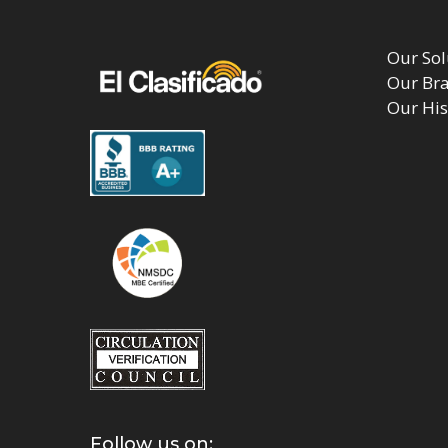
Our Sol
Our Br
Our His
Follow us on: